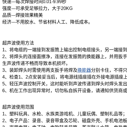
快速---每次焊接时间0.01-9.99秒
强度---可承受足够拉力，大于20KG
品质---焊接效果精美
经济---不用胶水、节省材料人工、降低成本。
超声波
使用方法
1、将电缆的一端接到发振筒上输出控制电缆接头，另一端接
2、将焊头的连接面擦净，连接在发振筒的换能器上，并用扳
生声波传递不畅而导致本机损坏。
3、装卸焊头时需使用两支扳手将焊及
换能器
分别卡住，不得
4、检查1、2点安装妥当后，将电源线插座插在外接电源插座
5、轻压声波控制开关，这时能听到声波传递到焊头时焊头发出
6、机在工作出现异常时，切勿私自拆开设备，请通知供货商
超声波
使用范围
1、塑料玩具、水枪、水族类游戏机、儿童玩偶、塑制礼品等
2、电子产品：录音、录音带盒及芯轮、磁盘外壳、手机电池