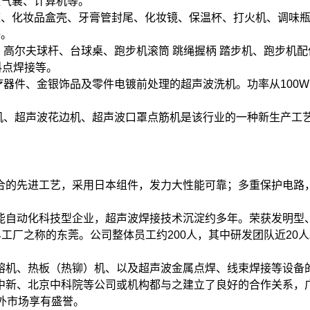
壶气襄、计算机等。
座、化妆品盒壳、牙膏管封尾、化妆镜、保温杯、打火机、调味
等。
、高尔夫球杆、台球桌、跑步机滚筒 跳绳握柄 踏步机、跑步机
料点焊接等。
器件、金银饰品及零件电镀前处理的超声波洗机。功率从100W
棉机、超声波花边机、超声波口罩点筋机是该行业的一种新生产工
合的先进工艺，采用日本组件，发力大性能可靠；多重保护电路
能自动化科技型企业，超声波焊接技术沉淀约多年。荣获发明型、
工厂之称的东莞。公司整体员工约200人，其中研发团队近20人
熔机、热板（热铆）机、以及超声波金属点焊、线束焊接等设备
中新、北京中科院等公司或机构都与之建立了良好的合作关系，
外市场享有盛誉。