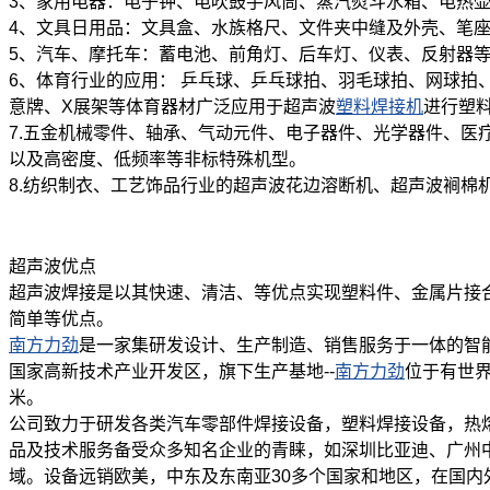
3、家用电器：电子钟、电吹鼓手风筒、蒸汽熨斗水箱、电热
4、文具日用品：文具盒、水族格尺、文件夹中缝及外壳、笔
5、汽车、摩托车：蓄电池、前角灯、后车灯、仪表、反射器
6、体育行业的应用： 乒乓球、乒乓球拍、羽毛球拍、网球拍
意牌、X展架等体育器材广泛应用于超声波
塑料焊接机
进行塑
7.五金机械零件、轴承、气动元件、电子器件、光学器件、医疗
以及高密度、低频率等非标特殊机型。
8.纺织制衣、工艺饰品行业的超声波花边溶断机、超声波裥
超声波
优点
超声波焊接是以其快速、清洁、等优点实现塑料件、金属片接
简单等优点。
南方力劲
是一家集研发设计、生产制造、销售服务于一体的智
国家高新技术产业开发区，旗下生产基地--
南方力劲
位于有世界
米。
公司致力于研发各类汽车零部件焊接设备，塑料焊接设备，热
品及技术服务备受众多知名企业的青睐，如深圳比亚迪、广州
域。设备远销欧美，中东及东南亚30多个国家和地区，在国内