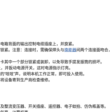
到电箱背面的输出控制电缆插座上，并旋紧。
手锁紧。注意：连接时，需确保焊头与
换能器
间两个连接面吻合
只卡其中一个部分锁紧或装卸，以免导致手提发振筒的损坏。
上，并扳动电源开关，这时电源指示灯亮。
的“吱吱”声，说明本机工作正常，即可投入使用。
或将设备寄到生产商检查维修。
；
板及整流变压器、开关插座、遥控器、电子蚊拍、仿伪瓶盖等。