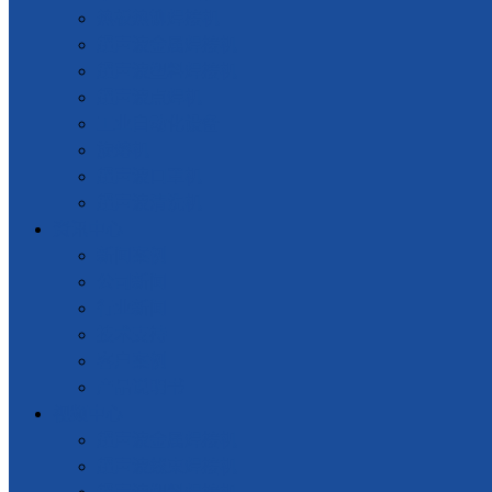
热板热铆焊接机
超声波金属焊接机
超声波塑料焊接机
超声波点焊机
工业自动化设备
旋熔机
超声波口罩机
超声波清洗机
资讯中心
新闻案例
公司新闻
行业新闻
技术支持
客户案例
产品说明书
视频中心
超声波金属焊接机
超声波线束焊接机