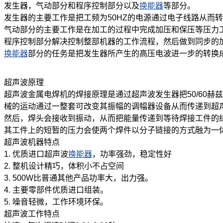
发生器，气动部分和程序控制部分以及
换能器
等部分。
发生器的主要工作是把工频为50HZ的电源通过电子线路从而转化
气动部分的主要工作是在加工的过程中完成加压和保压等压力
程序控制部分解决控制整部机器的工作流程，然后做到同步的
换能器
部分的任务是把发生器所产生的高压电波进一步的转换
超声波
原理
超声波金属电焊机的焊接原理是通过超声波发生器把50/60赫
械的运动通过一整套可改变其振幅的调幅器设备从而传递到超
然后，焊头会接收到振动，从而把能量传递到等待焊接工件的
其工件上的短暂的压力会使两个焊件以分子链接的方式融为一
超声波
机器特点
1. 优质进口超声波
换能器
，功率强劲，稳定性好
2. 整机设计精巧，体积小不占空间
3. 500W比普通其他产品功率大，出力强。
4. 主要零部件优质进口组装。
5. 噪音轻微，工作环境环保。
超声波
工作特点