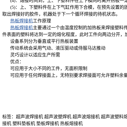
(4)：熔接时间到，上、下塑料件在上下模同时离开热板一
(5)：上、下塑料件在上下气缸作用下合模，在预先设置的固
取出焊接好的胶件，机器处于下一个循环焊接的待机状态。
热板焊接机
工作原理
热板焊接机
主要通过一个由温度控制的加热板来焊接塑料
件表面的塑料将达到一定的熔化程度，此时工件向两边分开，
设备系列分为垂直或平行热板装置
传动系统会采用气动、液压驱动或侍服马达推动
灵巧设计以适应生产所需
优点：
可应用于大小不同的工件，无面积限制
可应用于任何焊接面上，无特别要求焊接面可允许塑料余量
标签：超声波焊接机 超声波塑焊机 超声波熔接机 超声波塑料熔
接机 塑料垫板机 垫板焊接机 热板熔接机