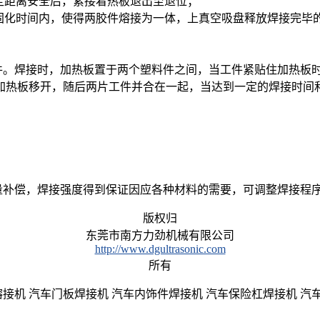
定距离安全后，紧接着热板退出至退位；
化时间内，使得两胶件熔接为一体，上真空吸盘释放焊接完毕的
件。焊接时，加热板置于两个塑料件之间，当工件紧贴住加热板
加热板移开，随后两片工件并合在一起，当达到一定的焊接时间
补偿，焊接强度得到保证因应各种材料的需要，可调整焊接程
版权归
东莞市南方力劲机械有限公司
http://www.dgultrasonic.com
所有
接机 汽车门板焊接机 汽车内饰件焊接机 汽车保险杠焊接机 汽