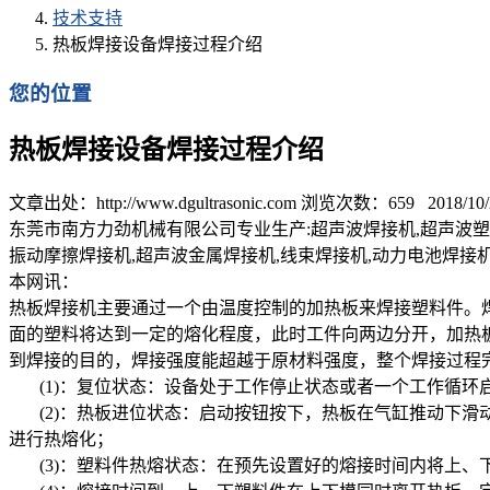
技术支持
热板焊接设备焊接过程介绍
您的位置
热板焊接设备焊接过程介绍
文章出处：http://www.dgultrasonic.com 浏览次数：
659
2018/10/
东莞市南方力劲机械有限公司专业生产:超声波焊接机,超声波塑焊
振动摩擦焊接机,超声波金属焊接机,线束焊接机,动力电池焊接
本网讯：
热板焊接机主要通过一个由温度控制的加热板来焊接塑料件。
面的塑料将达到一定的熔化程度，此时工件向两边分开，加热
到焊接的目的，焊接强度能超越于原材料强度，整个焊接过程
(1)：复位状态：设备处于工作停止状态或者一个工作循环启
(2)：热板进位状态：启动按钮按下，热板在气缸推动下滑
进行热熔化；
(3)：塑料件热熔状态：在预先设置好的熔接时间内将上、