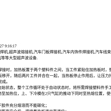
27 9:16:17
机,超声波熔接机,汽车门板焊接机,汽车内饰件焊接机,汽车线束
机等等大型超声波设备.
焊接时，加热板置于两个塑料件之间，当工件紧贴住加热板时，
板移开，随后两片工件并合在一起，当热板停止作用后，让压力
完成。
始状态，整个工作循环处于自动状态时，将所需焊接塑料件手工
动至加热位，上、下冷模在2只气缸的推动下同时至热熔位置，
下胶件充分熔溶而不能碳化；