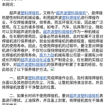
本网讯：
超声波
塑料焊接机
，又称为
“
超声波塑料熔接机
”，是焊接
热塑性材料的机械设备。利用超声波
塑料焊接机
进行焊接作
业，不仅焊接速度快，效率高，而且环保无污染，因此被广泛
使用。在工业的诸多领域，如电子、汽车、玩具等行业，随处
可以见到超声波的身影。
超声波塑料熔接机
作为一种机械设
备，在长期的使用后，设备必然会有耗损，此时如果不注意对
焊接机进行保养维护，就会加速焊接机的磨损程度，缩短焊接
机的使用寿命。因此，在使用焊接机的过程中，要注意对焊接
机进行保养维护，不仅可以保持焊接机的运行流畅性，还能延
长焊接机的使用寿命。
南方力劲
机械有限公司是一家拥有20年
成长历程的
超声波自动化设备
生产制造企业，在长期的实践过
程中，对
超声波塑料熔接机
的保养维护积累了丰富的经验，在
此给出了以下保养维护方法。
一、
超声波
塑料焊接机
完成焊接作业后，及时清除焊接机
台面以及其他部位的灰尘、污垢，让整机保持清洁状态，并且
将焊接机放置于干净整洁的位置。
二、
如果长时间不使用焊接机，要对
超声波塑料熔接机
表
面进行擦拭，上油保养，并且盖上封套，将焊接机放在干燥通