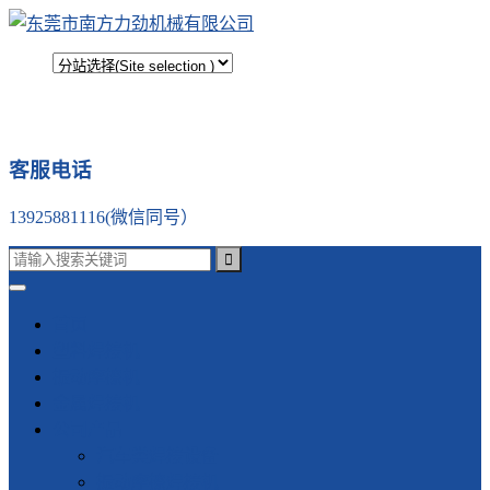
客服电话
13925881116(微信同号）
首页
塑料焊接机
振动摩擦机
金属焊接机
公司产品
汽车类焊接设备
振动摩擦焊接机