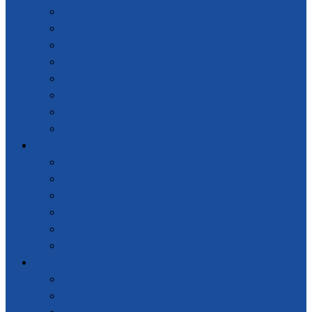
热板热铆焊接机
超声波金属焊接机
超声波塑料焊接机
超声波点焊机
工业自动化设备
旋熔机
超声波口罩机
超声波清洗机
资讯中心
新闻案例
公司新闻
行业新闻
技术支持
客户案例
产品说明书
视频中心
超声波金属焊接机
超声波线束焊接机